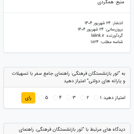
منبع: همگردی
انتشار:
24 شهریور 1404
بروزرسانی:
24 شهریور 1404
گردآورنده:
lalink.ir
شناسه مطلب: 1824
به "تور بازنشستگان فرهنگی: راهنمای جامع سفر با تسهیلات
و یارانه های دولتی" امتیاز دهید
امتیاز دهید:
1
2
3
4
5
رای
دیدگاه های مرتبط با "تور بازنشستگان فرهنگی: راهنمای