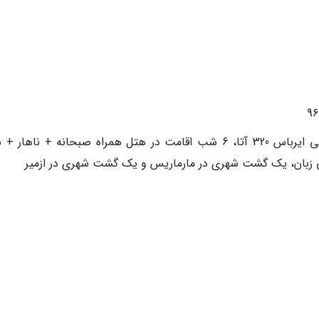
خدمات آژانس: پرواز رفت و برگشت هواپیمایی ایرباس 320 آتا، 6 شب اقامت در هتل همراه صبحانه + ناها
سی زبان، یک گشت شهری در مارماریس و یک گشت شهری در ازمیر