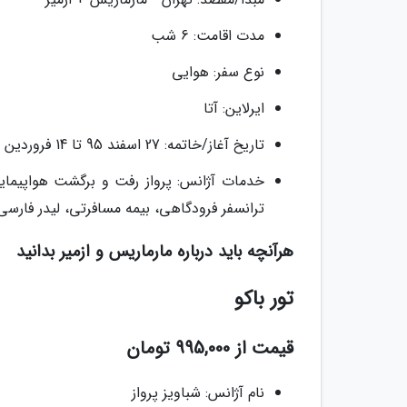
مدت اقامت: 6 شب
نوع سفر: هوایی
ایرلاین: آتا
تاریخ آغاز/خاتمه: 27 اسفند 95 تا 14 فروردین 96
ترانسفر فرودگاهی، بیمه مسافرتی، لیدر فار
هرآنچه باید درباره مارماریس و ازمیر بدانید
تور باکو
قیمت از 995,000 تومان
نام آژانس: شباویز پرواز