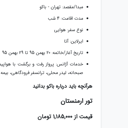
مبدا/مقصد: تهران - باکو
مدت اقامت: 4 شب
نوع سفر: هوایی
ایرلاین: آتا
تاریخ آغاز/خاتمه: 20 بهمن 95 تا 29 بهمن 95
صبحانه، لیدر محلی، ترانسفر فرودگاهی، بیمه مسافرتی سامان تا س
هرآنچه باید درباره باکو بدانید
تور ارمنستان
قیمت از 1,185,000 تومان