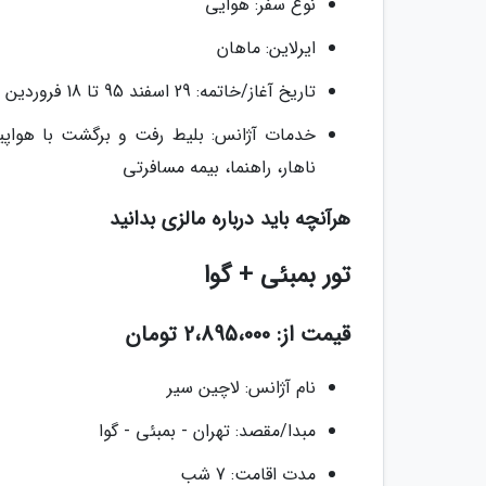
نوع سفر: هوایی
ایرلاین: ماهان
تاریخ آغاز/خاتمه: 29 اسفند 95 تا 18 فروردین 96
خدمات آژانس: بلیط رفت و برگشت با هواپی
ناهار، راهنما، بیمه مسافرتی
هرآنچه باید درباره مالزی بدانید
تور بمبئی + گوا
قیمت از: 2،895،000 تومان
نام آژانس: لاچین سیر
مبدا/مقصد: تهران - بمبئی - گوا
مدت اقامت: 7 شب