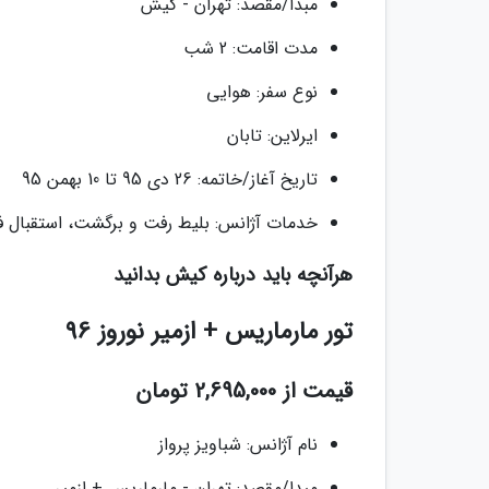
مبدا/مقصد: تهران - کیش
مدت اقامت: 2 شب
نوع سفر: هوایی
ایرلاین: تابان
تاریخ آغاز/خاتمه: 26 دی 95 تا 10 بهمن 95
خدمات آژانس: بلیط رفت و برگشت، استقبال 
هرآنچه باید درباره کیش بدانید
تور مارماریس + ازمیر نوروز 96
قیمت از 2,695,000 تومان
نام آژانس: شباویز پرواز
مبدا/مقصد: تهران - مارماریس + ازمیر