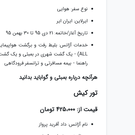
نوع سفر: هوایی
ایرلاین: ایران ایر
تاریخ آغاز/خاتمه: 21 دی 95 تا 30 بهمن 95
ALL) - یک گشت شهری در بمبئی و یک گشت 
راهنما - بیمه مسافرتی و ترانسفر فرودگاهی
هرآنچه درباره بمبئی و گواباید بدانید
تور کیش
قیمت از: 425،000 تومان
نام آژانس: داد آفرید پرواز