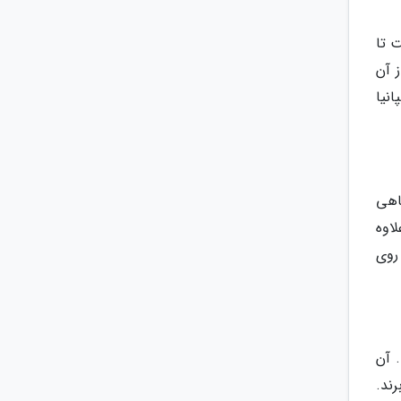
 تا
ز آن
نیا
اهی
اوه
روی
 آن
ند.