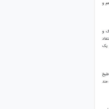
م و
ک و
فاد
 یک
طبخ
 پنیری بسیار لذیذ به نام مانچگو (Manchego، بهره مند