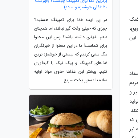
برترین غذا برای کمپینگ چیست؟ (فهرست
20 غذای خوشمزه و ساده)
کمک
در پی ایده غذا برای کمپینگ هستید؟
یج،
چیزی که خیلی وقت گیر نباشد، اما همچنان
طعم لذیذی داشته باشد؟ پس این محتوا
این
برای شماست! ما در این محتوا از خبرنگاران
مگ سعی کردیم که لیستی از خوشمزه ترین
غذاهای کمپینگ و پیک نیک را گردآوری
کنیم. بیشتر این غذاها حاوی مواد اولیه
سناد
ساده با دستور پخت سریع...
ردم
ر و
ولید
ند.
 که
نیز