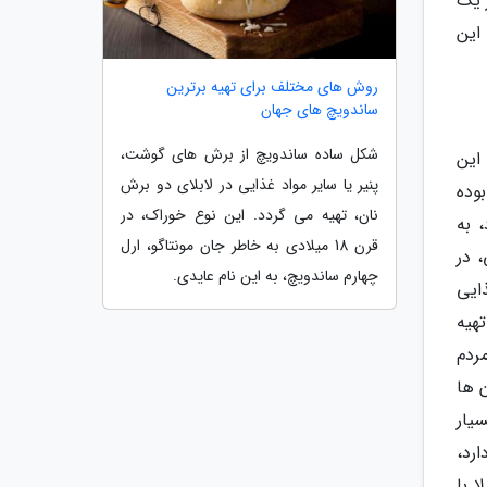
 یک
این
روش های مختلف برای تهیه برترین
ساندویچ های جهان
شکل ساده ساندویچ از برش های گوشت،
 این
پنیر یا سایر مواد غذایی در لابلای دو برش
بوده
نان، تهیه می گردد. این نوع خوراک، در
 به
قرن 18 میلادی به خاطر جان مونتاگو، ارل
 در
چهارم ساندویچ، به این نام عایدی.
ایی
هیه
ردم
 ها
ده، در مورد غذایی به نام لاگانا (Lagana) که بسیار
رد،
ا با