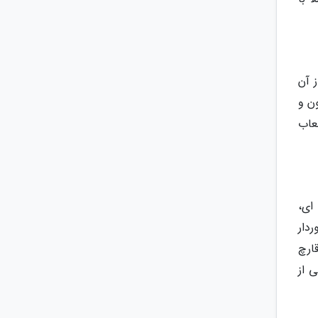
 آن
ون و
عاب
ای،
دار
قارچ
 از