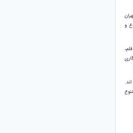
تهران
ع و
لم،
اری
ند.
نوع