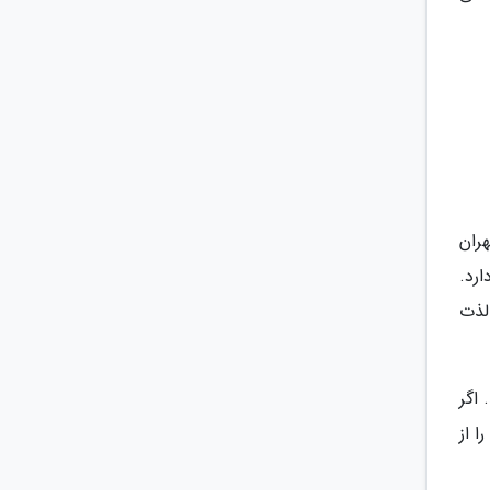
ران
رد.
 لذت
اگر
 از