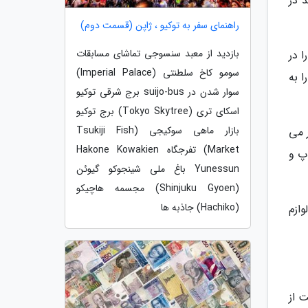
 در
راهنمای سفر به توکیو ، ژاپن (قسمت دوم)
بازدید از معبد سنسوجی تماشای مسابقات
 در
سومو کاخ سلطنتی (Imperial Palace)
 به
سوار شدن در suijo-bus برج شرقی توکیو
اسکای تری (Tokyo Skytree) برج توکیو
بازار ماهی سوکیجی (Tsukiji Fish
 می
Market) تفرجگاه Hakone Kowakien
25 رستوران، کافی شاپ و
Yunessun باغ ملی شینجوکو گیوئن
(Shinjuku Gyoen) مجسمه هاچیکو
(Hachiko) جاذبه ها
ازم
11 شب، و سوپرمارکت از