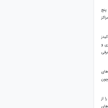
پنج
ین مراکز
یدز
ی و
رفی
های
چون
 از
 های