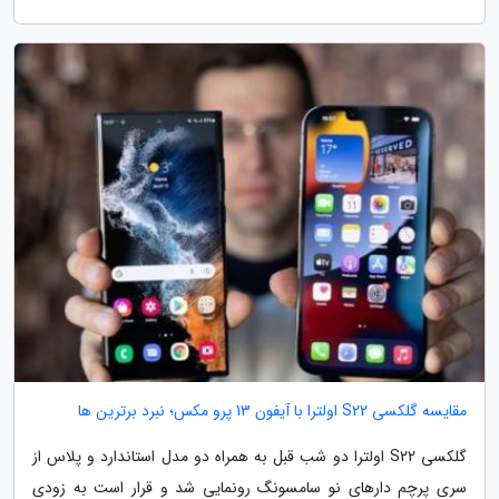
مقایسه گلکسی S22 اولترا با آیفون 13 پرو مکس؛ نبرد برترین ها
گلکسی S22 اولترا دو شب قبل به همراه دو مدل استاندارد و پلاس از
سری پرچم دارهای نو سامسونگ رونمایی شد و قرار است به زودی