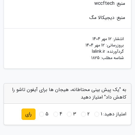
منبع: wccftech
منبع: دیجیکالا مگ
انتشار:
12 مهر 1404
بروزرسانی:
12 مهر 1404
گردآورنده:
lalink.ir
شناسه مطلب: 1825
به "یک پیش بینی محتاطانه، هیجان ها برای آیفون تاشو را
کاهش داد" امتیاز دهید
امتیاز دهید:
1
2
3
4
5
رای