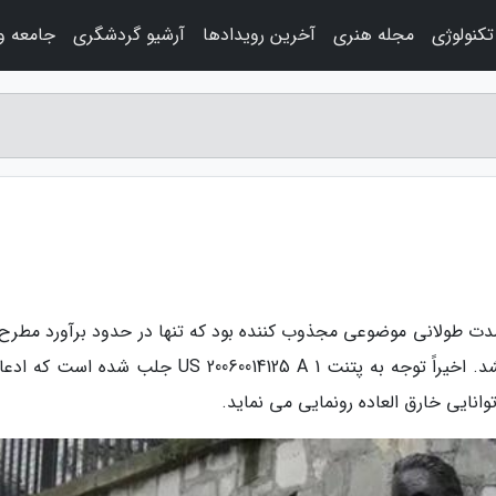
کنولوژی
مجله هنری
آخرین رویدادها
آرشیو گردشگری
جامعه و
ی مدت طولانی موضوعی مجذوب کننده بود که تنها در حدود برآورد مطرح
شد و درک ما از دنیای فیزیکی را به چالش می کشد. اخیراً توجه به پتنت US 20060014125 A 1 جلب شد
انایی خارق العاده رونمایی می نماید.