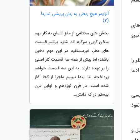
سام
آلزایمر هیچ ربطی به زبان پریشی ندارد!
(2)
های
بخش های مختلفی از مغز انسان به کار مهم
یرو
سخن گویی سرگرم اند. شاید بیشتر قسمت
های مغز، غیرمستقیم در این مهم دخیل
باشند؛ اما بیش از همه سه قسمت کار اصلی
 را
را بر عهده دارند. به این سه قسمت خواهم
دعا
پرداخت، اما ابتدا ببینیم ماجرا از کجا آغاز
شده است. در قرن نوزدهم و اوایل قرن
بیستم در که دانش...
یسی
فوذ
یل و