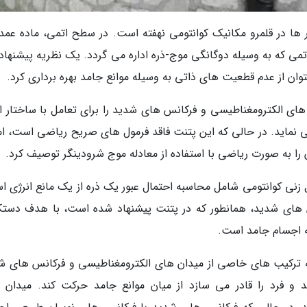
ر ها در قلمرو مکانیک کوانتومی نهفته است. در سطح اتمی، ماده عمدتا
ی که به وسیله دوگانگی موج-ذره اداره می گردد. یک نظریه پیشنهاد
وان از عدم قطعیت های ذاتی به وسیله موانع جامد بهره برداری کرد.
US 2006 استفاده از میدان های الکترومغناطیسی و فرکانس های شدید را برای تعامل با ساختار
ی نماید. در حالی که این پتنت فاقد فرمول های صریح ریاضی است، اما
 را به صورت ریاضی با استفاده از معادله موج شرودینگر توصیف کرد.
نل زنی کوانتومی شامل محاسبه احتمال عبور یک ذره از یک مانع انرژی 
س های شدید، همانطور که در پتنت پیشنهاد شده است، با هدف دستک
له اجسام جامد است.
US 20060 نشان می دهد که ترکیب های خاصی از میدان های الکترومغناطیسی و فرکانس های 
و فرد را قادر می سازد از میان موانع جامد حرکت کند. میدان 