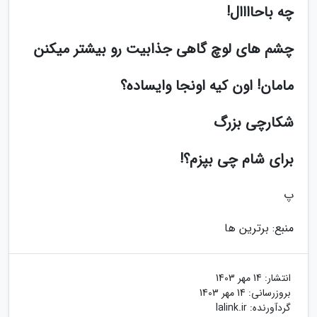
چه باحاااال!
چشم های لوچ گاهی جذابیت رو بیشتر میکنن
مامان! اون کیه اونجا وایساده؟
شکارچی بزرگ
برای شام چی بپزم؟!
پ
منبع: برترین ها
انتشار:
14 مهر 1403
بروزرسانی:
14 مهر 1403
گردآورنده:
lalink.ir