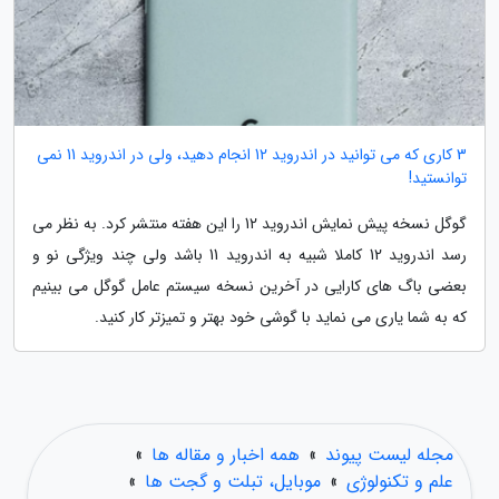
3 کاری که می توانید در اندروید 12 انجام دهید، ولی در اندروید 11 نمی
توانستید!
گوگل نسخه پیش نمایش اندروید 12 را این هفته منتشر کرد. به نظر می
رسد اندروید 12 کاملا شبیه به اندروید 11 باشد ولی چند ویژگی نو و
بعضی باگ های کارایی در آخرین نسخه سیستم عامل گوگل می بینیم
که به شما یاری می نماید با گوشی خود بهتر و تمیزتر کار کنید.
مجله لیست پیوند
»
همه اخبار و مقاله ها
»
علم و تکنولوژی
»
موبایل، تبلت و گجت ها
»