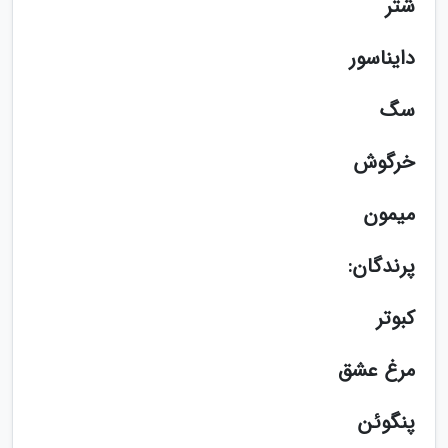
شتر
دایناسور
سگ
خرگوش
میمون
پرندگان:
کبوتر
مرغ عشق
پنگوئن