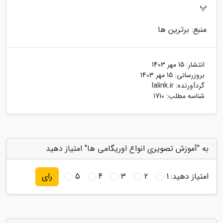
پ
منبع: برترین ها
انتشار:
15 مهر 1403
بروزرسانی:
15 مهر 1403
گردآورنده:
lalink.ir
شناسه مطلب: 1710
به "آموزش تصویری انواع اوریگامی ها" امتیاز دهید
امتیاز دهید:
1
2
3
4
5
رای