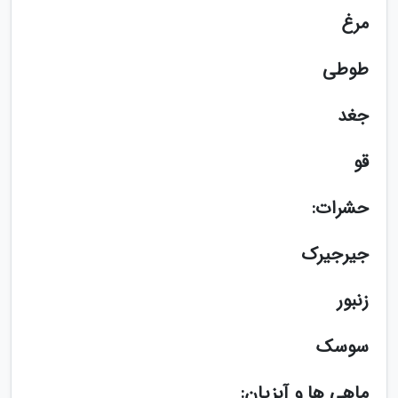
مرغ
طوطی
جغد
قو
حشرات:
جیرجیرک
زنبور
سوسک
ماهی ها و آبزیان: