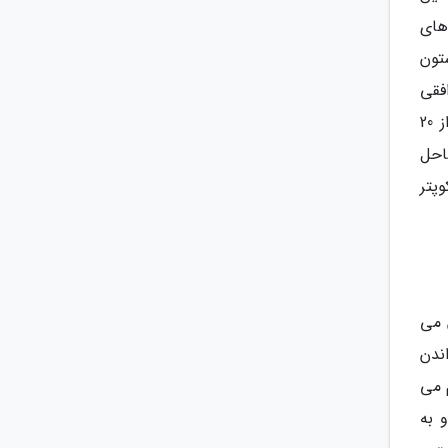
های
تون
فقی
جزیره پالم دارد و صدای دلنشین امواج دریا به شما آرامشی خاص می دهد. از جمله امکانات بی نظیر هتل عبارتند از 20
 ساحل
پتر
 می
ندن
 می
 به