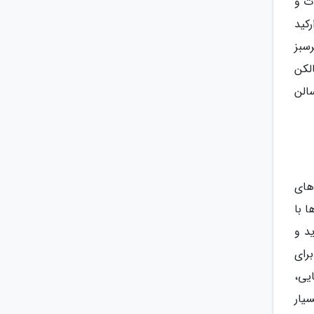
ت و
 ارکید
رسبز
لکن
الن
های
 با
د و
رای
یی،
یار