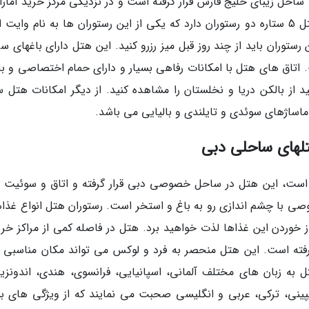
 ساحل زیبای خلیج فارس قرار گرفته است و در نزدیکی مرکز خرید امارا
مجتمع تجاری ابن بطوطه واقع شده است. این هتل 5 ستاره دو رستوران دارد که یکی از این رستوران ها به نام وایت
 رستوران باید از چند روز قبل میز رزرو کنید. این هتل دارای باغهای س
. اتاق های هتل با امکانات رفاهی بسیار و دارای حمام اختصاصی و با
از بالکن دریا و نخلستان را مشاهده کنید. از دیگر امکانات هتل س
اساژهای سوئدی و تایلندی و بالیایی می باشد.
تلهای ساحلی دبی
 است، این هتل در ساحل خصوصی دبی قرار گرفته و اتاق و سوئیت 
وصی با چشم اندازی رو به باغ و استخر است. رستوران هتل انواع غذاها
ز خوردن این غذاها لذت خواهید برد. هتل در فاصله کمی از مراکز خری
گرفته است. این هتل منحصر به فرد و لوکس می تواند مکان مناسبی ب
 به زبان های مختلف آلمانی، اسپانیایی، فرانسوی، هندی، اندونزیا
یلیپینی، ترکی، عربی و انگلیسی صحبت می نمایند که از ویژگی های بس