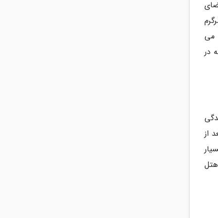
ضای
گرم
ه می
 در
دگی
 از
ن هتل بسیار
هتل