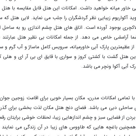
ی خاور میانه خواهید داشت. امکانات این هتل قابل مقایسه با هتل 
د آکواریوم زیبایی نظر گردشگران را جلب می نماید. لابی هتل که س
اکچری بوجود آورده است. اتاق های هتل چشم اندازی رو به ساحل ا
 اتاق، استفاده رایگان از عظیمترین پارک آبی خاورمیانه، سرویس کامل ماساژ و آب گرم و
 هتل گشت با کشتی کروز و سواری با قایق ای بی آر ای و هلی کو
ک آبی آکوا ونچر می باشد.
 با تمامی امکانات مدرن، مکان بسیار خوبی برای اقامت زوجین جوان
ی ساحلی دبی می باشد. فضای دنج هتل مکان لذت بخشی برای گذرا
ردن از فضایی سبز و چشم اندازهایی زیبا، لحظات خوشی برایتان رقم
مچنین باغچه هایی که طاووس های زیبا در آن زندگی می نمایند و