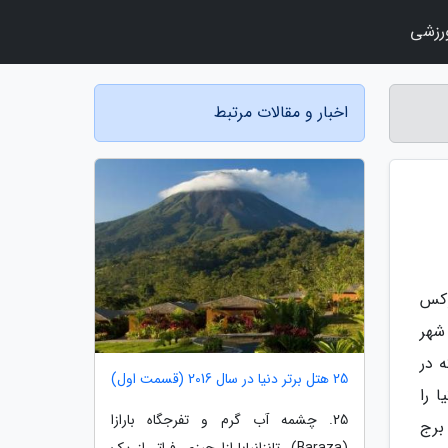
رزشی
اخبار و مقالات مرتبط
وکس
شهر
 در
25 هتل برتر دنیا در سال 2016 (قسمت اول)
 را
25. چشمه آب گرم و تفرجگاه بارازا
برج
(Baraza)، تانزانیابارازا چیزی فراتر از یک