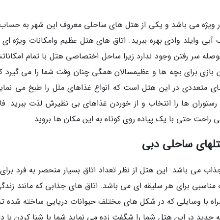
میرا که بسیار ویژه می باشد و یکی از هتل های ساحلی معروف این شهر به حسا
ک آبی وایلد وادی بهره ببرید. اتاق های هتل عظیم وامکانات ویژه ای 
حوصله سر رفتن وجود ندارد زیرا ساحل اختصاصی هتل با تمام امکانات
 بازی برای بچه ها و عظیمسالان همگی چنان وقت شما را می گیرد که
 متعددی در این هتل است که انواع غذاهای ملل را طبخ می نماین
 رستوران ها را انتخاب و از خوردن غذاهای بی نظیرش لذت ببرید. فا
راحت حتی با یک پیاده روی کوتاه به این مکان ها بروید.
تلهای ساحلی دبی
اب می باشد. این هتل از نظر تعداد اتاق بسیار منحصر به فرد برای
1 اتاق مجزا هتل گزینه مناسبی برای هر سلیقه ای می باشد. اتاق های جذابی که مانند زند
راه با وسایلی که در شکل های مختلف حیوانات دریایی ساخته شده تج
دید در این هتل شما را شگفت زده می نماید شما با شنا کردن با دل