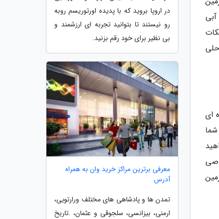
 همچنین ساحل اختصاصی حدود 800 متر و زمین
در اروپا بروید که با پدیده اورتوریسم روبه
آبی
رو نیستند تا بتوانید تجربه ای ارزشمند و
کات
بی نظیر برای خود رقم بزنید.
حلی
 ای
شما
هید
اصی
معرفی برترین مراکز خرید وان به همراه
هتل زمین
آدرس
تمدن ها و پادشاهی های مختلف ورارتویی،
ارمنی، بیزانسی، سلجوقی و عثمان، .تاریخ