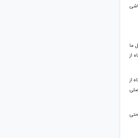
اشی
 ما
 از
 از
صلی
حتی