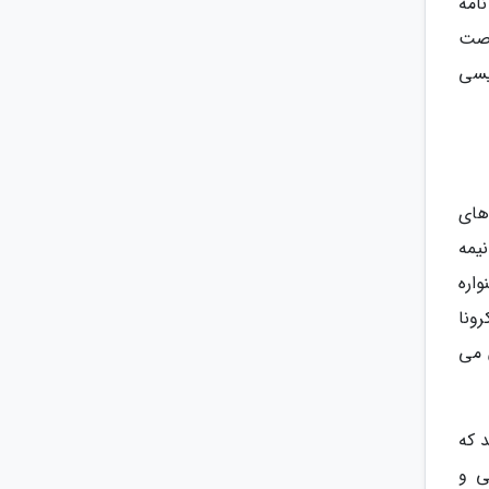
امه
رصت
یسی
های
یمه
اره
ونا
 می
د که
ی و