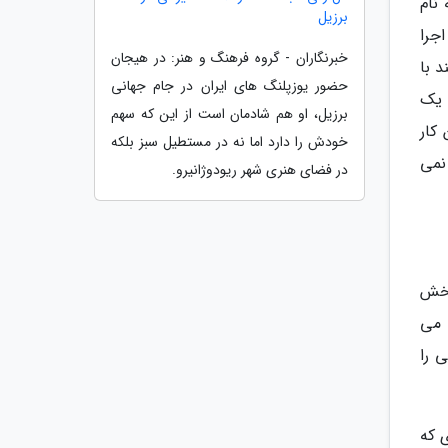
نام
برزیل
اجرا
خبرنگاران - گروه فرهنگ و هنر: در هیجان
 با
حضور یوزپلنگ های ایران در جام جهانی
80 درصد گروه ها به یک
برزیل، او هم شادمان است از این که سهم
کار
خودش را دارد اما نه در مستطیل سبز بلکه
 نمی
در فضای هنری شهر ریودوژانیرو.
بخش
 می
 را
 که