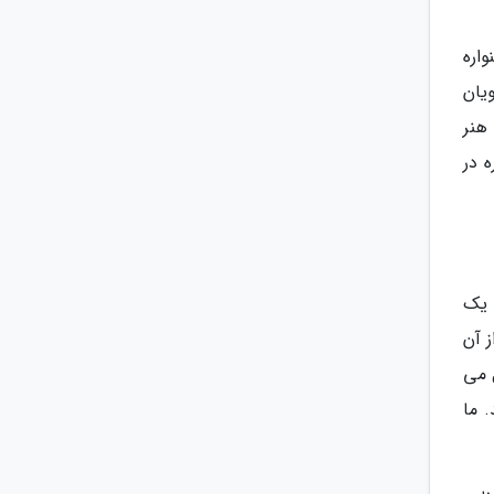
اره
انشجویان
هنر
 در
 یک
ز آن
ل می
 ما