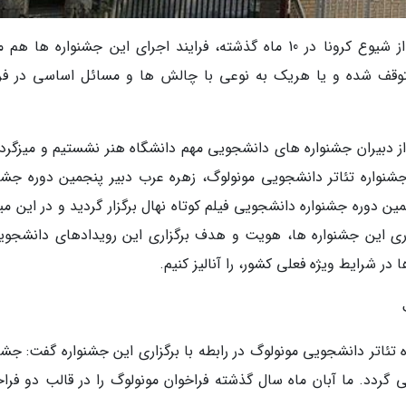
به گزارش خبرنگاران، با ایجاد شرایط ویژه ناشی از شیوع کرونا در 10 ماه گذشته، فرایند اجرای این جشنواره ها
توقف شده و یا هریک به نوعی با چالش ها و مسائل اساسی در فرآ
 دبیران جشنواره های دانشجویی مهم دانشگاه هنر نشستیم و میزگردی
نواره تئاتر دانشجویی مونولوگ، زهره عرب دبیر پنجمین دوره جشنو
دوره جشنواره دانشجویی فیلم کوتاه نهال برگزار گردید و در این میز
ی این جشنواره ها، هویت و هدف برگزاری این رویدادهای دانشجوی
در شرایط ویژه فعلی کشور، را آنالیز کنیم.
تئاتر دانشجویی مونولوگ در رابطه با برگزاری این جشنواره گفت: جشنو
 گردد. ما آبان ماه سال گذشته فراخوان مونولوگ را در قالب دو فراخ