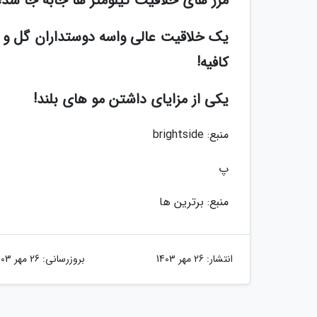
مرز های خلاقیت کیلومتر ها جابه جا شد!
کافیه!
یکی از مزایای داشتن مو های بلند!
منبع: brightside
پ
منبع: برترین ها
انتشار:
26 مهر 1403
بروزرسانی:
26 مهر 1403